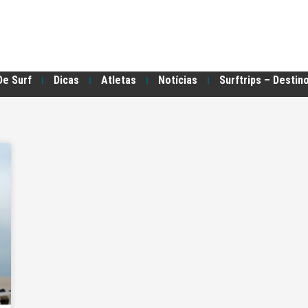
De Surf
Dicas
Atletas
Notícias
Surftrips – Destin