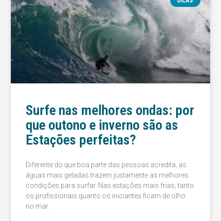
DICAS
Surfe nas melhores ondas: por
que outono e inverno são as
Estações perfeitas?
Diferente do que boa parte das pessoas acredita, as
águas mais geladas trazem justamente as melhores
condições para surfar. Nas estações mais frias, tanto
os profissionais quanto os iniciantes ficam de olho
no mar.