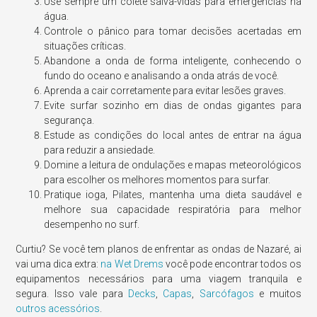
Use sempre um colete salva-vidas para emergências na
água.
Controle o pânico para tomar decisões acertadas em
situações críticas.
Abandone a onda de forma inteligente, conhecendo o
fundo do oceano e analisando a onda atrás de você.
Aprenda a cair corretamente para evitar lesões graves.
Evite surfar sozinho em dias de ondas gigantes para
segurança.
Estude as condições do local antes de entrar na água
para reduzir a ansiedade.
Domine a leitura de ondulações e mapas meteorológicos
para escolher os melhores momentos para surfar.
Pratique ioga, Pilates, mantenha uma dieta saudável e
melhore sua capacidade respiratória para melhor
desempenho no surf.
Curtiu? Se você tem planos de enfrentar as ondas de Nazaré, ai
vai uma dica extra:
na Wet Drems
você pode encontrar todos os
equipamentos necessários para uma viagem tranquila e
segura. Isso vale para
Decks
,
Capas
,
Sarcófagos
e muitos
outros acessórios
.