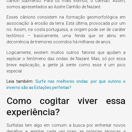
cânion submerso. Para os mais íntimos, o canhão. Assim,
somos apresentados ao ilustre Canhão de Nazaré.
Esses cânions consistem na formação geomorfológica em
associação à erosão da terra. Está última, provocada por um
rio. Assim, na costa portuguesa, a origem pode ser de caráter
tectônico – basicamente, uma fenda que se abriu em
decorrência de tremores ocorridos há milhares de anos.
Logicamente, existem muitos outros fatores que ajudam a
explicar o fenômeno das ondas de Nazaré. Mas, só por essa
breve explicação, a gente já sente como esse é um pico
especial.
Leia também:
Surfe nas melhores ondas: por que outono e
inverno são as Estações perfeitas?
Como cogitar viver essa
experiência?
Surfistas tem algo em comum: a busca por enfrentar novos
desafios e ampliar cada vez mais as próprias técnicas e